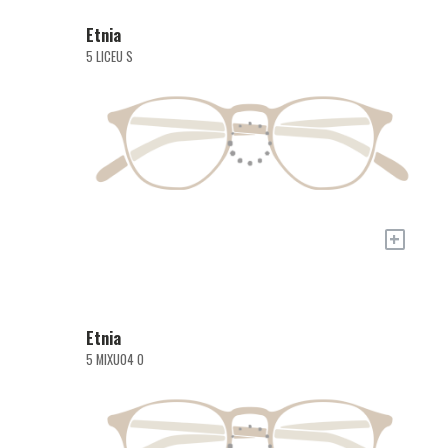
Etnia
5 LICEU S
+
Etnia
5 MIXU04 O