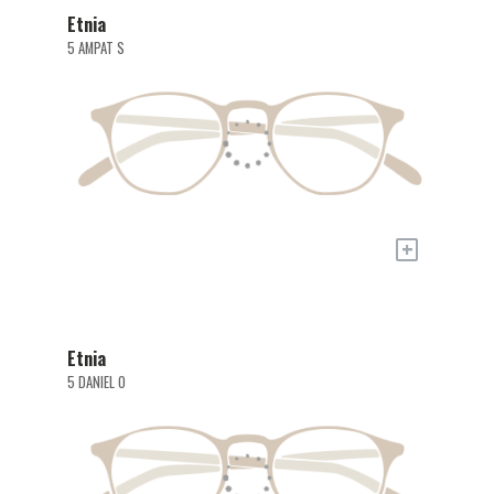
Etnia
5 AMPAT S
+
Etnia
5 DANIEL O