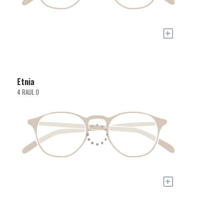
+
Etnia
4 RAUL O
+