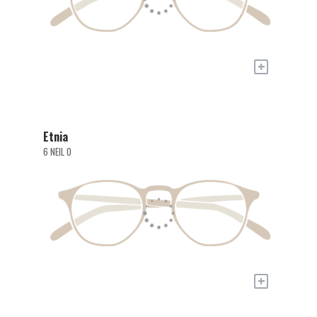
+
Etnia
6 NEIL O
+