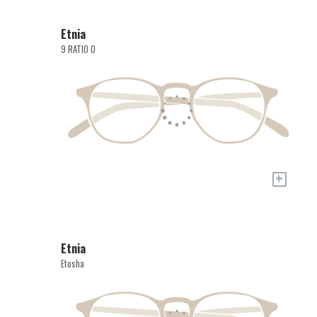
Etnia
9 RATIO O
+
Etnia
Etosha