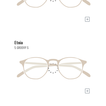
+
Etnia
5 GROOVY S
+