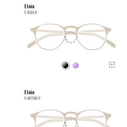
Etnia
5 ALBA O
+
Etnia
5 ARTEMI O