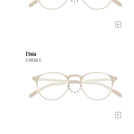
+
Etnia
5 FRESH S
+