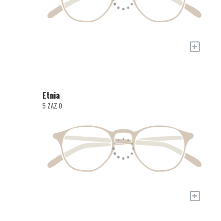
+
Etnia
5 ZAZ O
+