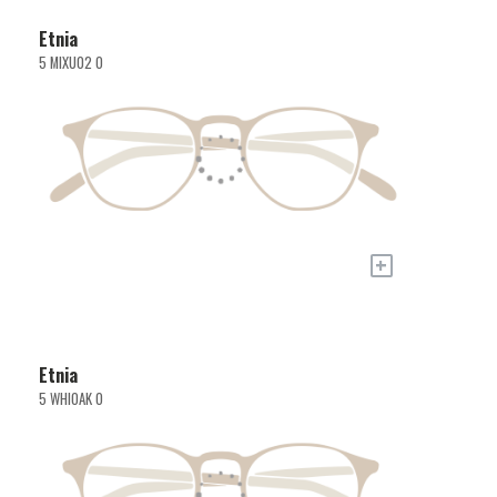
Etnia
5 MIXU02 O
+
Etnia
5 WHIOAK O