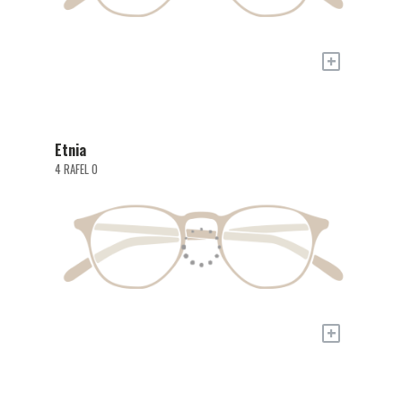
+
Etnia
4 RAFEL O
+