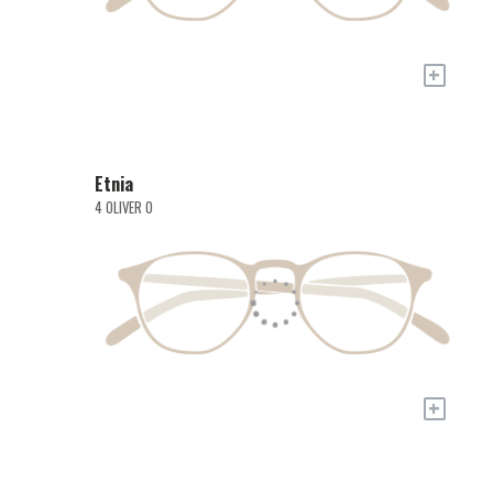
+
Etnia
4 OLIVER O
+