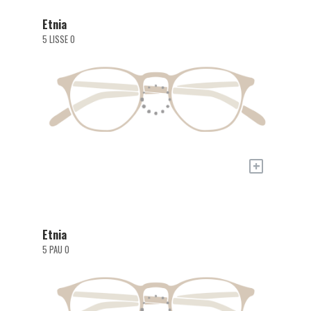
Etnia
5 LISSE O
+
Etnia
5 PAU O