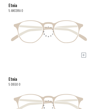
Etnia
5 ANCORA O
+
Etnia
5 DIEGO O