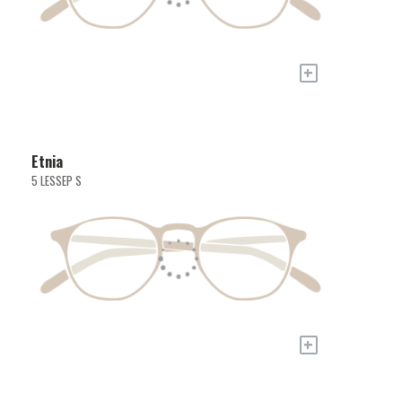
+
Etnia
5 LESSEP S
+