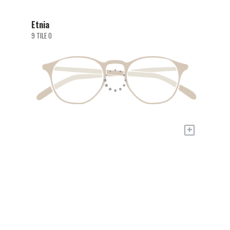
Etnia
9 TILE O
+