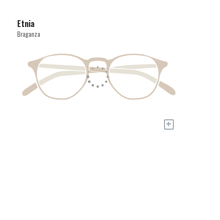
Etnia
Braganza
+